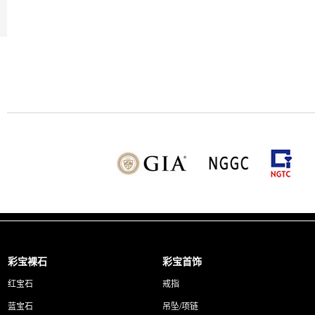
彩宝裸石
彩宝首饰
红宝石
戒指
蓝宝石
吊坠/项链