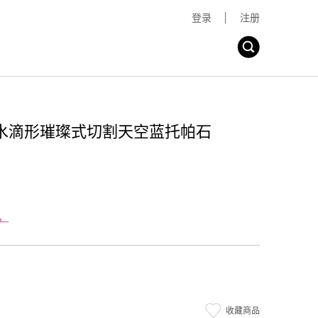
登录
注册
拉胖水滴形璀璨式切割天空蓝托帕石
，
收藏商品