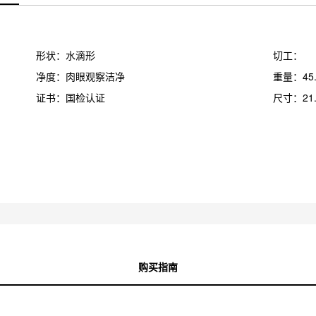
形状：水滴形
切工：
净度：肉眼观察洁净
重量：45.
证书：国检认证
尺寸：21.6
购买指南