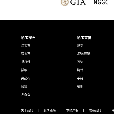
彩宝裸石
彩宝首饰
红宝石
戒指
蓝宝石
吊坠/项链
祖母绿
耳饰
猫眼
胸针
尖晶石
手链
碧玺
袖扣
坦桑石
关于我们
友情链接
本站声明
联系我们