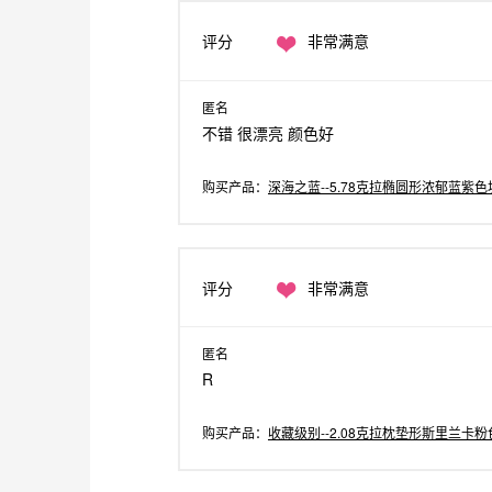
评分
非常满意
匿名
不错 很漂亮 颜色好
购买产品：
深海之蓝--5.78克拉椭圆形浓郁蓝紫
评分
非常满意
匿名
R
购买产品：
收藏级别--2.08克拉枕垫形斯里兰卡