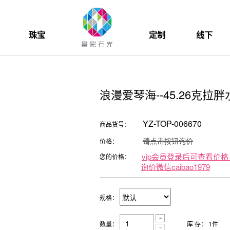
珠宝
定制
线下
浪漫爱琴海--45.26克
YZ-TOP-006670
商品货号：
请点击按钮询价
价格：
vip会员登录后可查看价格
您的价格：
询价微信caibao1979
规格：
数量：
库 存：
1
件