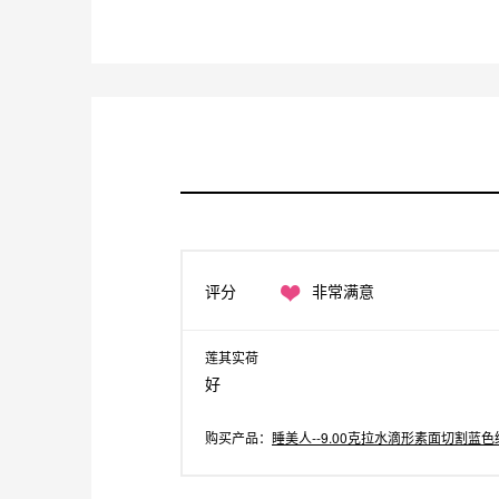
评分
非常满意
莲其实荷
好
购买产品：
睡美人--9.00克拉水滴形素面切割蓝