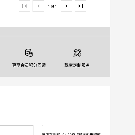
1 of 1
尊享会员积分回馈
珠宝定制服务
日内瓦湖畔--24.80克拉椭圆形璀璨式