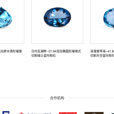
1克拉胖水滴形璀璨
日内瓦湖畔--27.94克拉椭圆形璀璨式
浪漫爱琴海--41
切割瑞士蓝托帕石
切割天空蓝托帕
合作机构