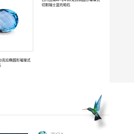
切割瑞士蓝托帕石
.80克拉椭圆形璀璨式
石