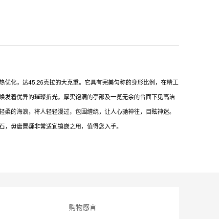
优化，达45.26克拉的大克重。它具有完美匀称的身形比例，在精工
焕发着优异的璀璨折光。厚实饱满的亭部及一览无余的台面下见高洁
轻柔的海浪，将人轻轻漫过，包围缠绕，让人心驰神往，目眩神迷。
石，毋庸置疑非常适宜镶嵌之用，值得您入手。
购物感言