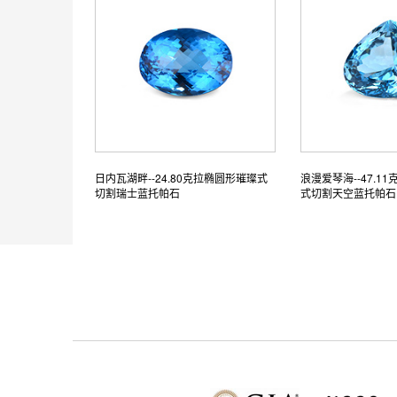
日内瓦湖畔--24.80克拉椭圆形璀璨式
浪漫爱琴海--47.1
切割瑞士蓝托帕石
式切割天空蓝托帕石