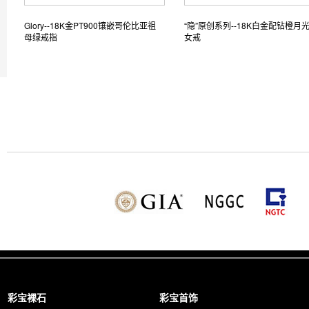
Glory--18K金PT900镶嵌哥伦比亚祖
“隐”原创系列--18K白金配钻橙月
母绿戒指
女戒
彩宝裸石
彩宝首饰