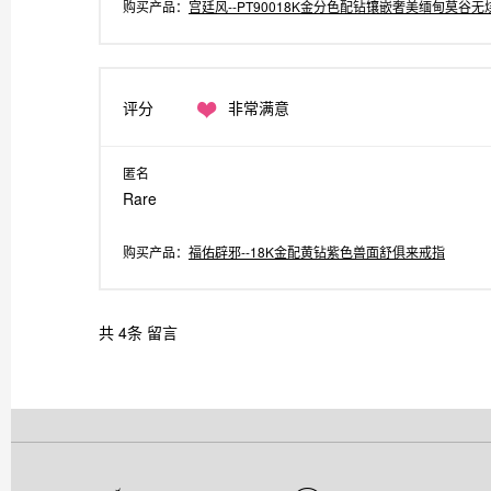
购买产品：
宫廷风--PT90018K金分色配钻镶嵌奢美缅甸莫谷
评分
非常满意
匿名
Rare
购买产品：
福佑辟邪--18K金配黄钻紫色兽面舒俱来戒指
共
4
条 留言