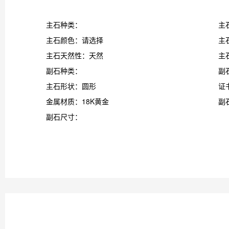
主石种类：
主
主石颜色：请选择
主
主石天然性：天然
主
副石种类：
副
主石形状：圆形
证
金属材质：18K黄金
副
副石尺寸：