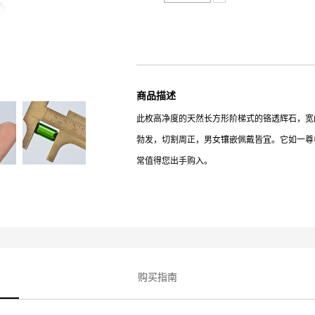
商品描述
此枚高净度的天然长方形阶梯式的铬透辉石，宽
勃发，切割周正，男女镶嵌佩戴皆宜。它如一尊
常值得您出手购入。
购买指南