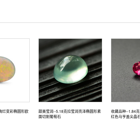
克拉绚烂变彩椭圆形欧
甜美莹润--5.18克拉莹润亮泽椭圆形素
收藏品种--1.8
面切割葡萄石
红色马亨盖尖晶