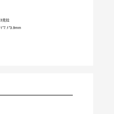
13克拉
*7.1*3.9mm