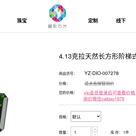
珠宝
定制
线下
4.13克拉天然长方形阶
YZ-DIO-007278
商品货号：
请点击按钮询价
价格：
vip会员登录后可查看价格
您的价格：
询价微信caibao1979
规格：
数量：
库 存：
1
件