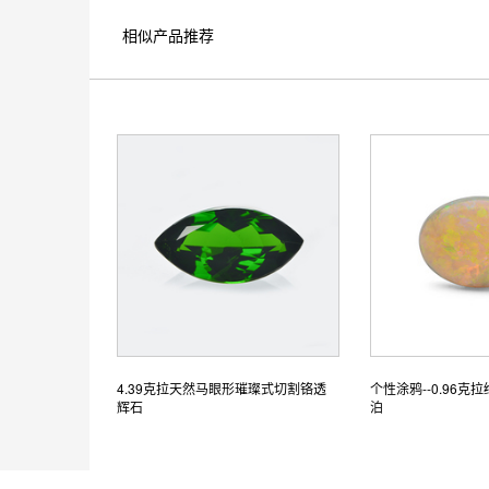
相似产品推荐
4.39克拉天然马眼形璀璨式切割铬透
个性涂鸦--0.96
辉石
泊