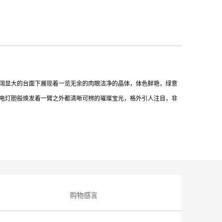
阔显大的台面下展现着一览无余的肉眼洁净的晶体，体色鲜艳，绿意
电灯胆般焕发着一臂之外都清晰可辨的璀璨宝光，格外引人注目，非
购物感言