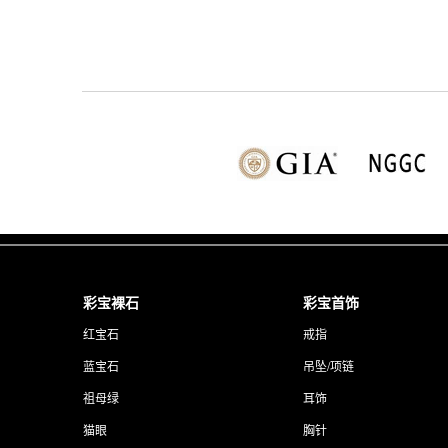
彩宝裸石
彩宝首饰
红宝石
戒指
蓝宝石
吊坠/项链
祖母绿
耳饰
猫眼
胸针