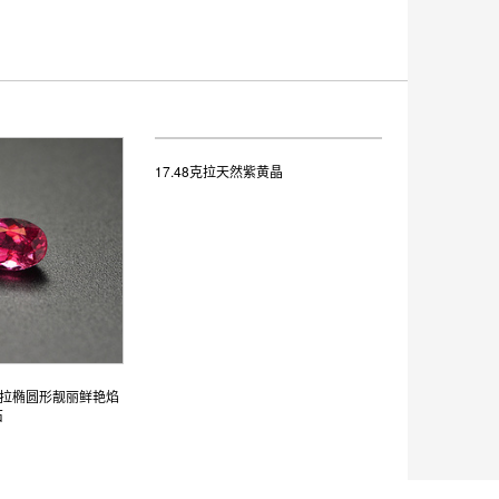
17.48克拉天然紫黄晶
4克拉椭圆形靓丽鲜艳焰
石