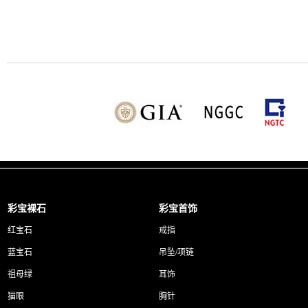
彩宝裸石
彩宝首饰
红宝石
戒指
蓝宝石
吊坠/项链
祖母绿
耳饰
猫眼
胸针