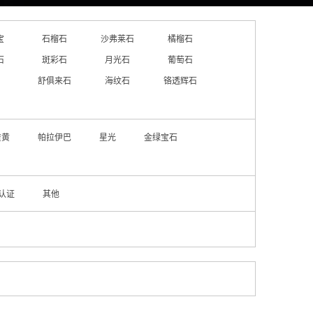
宝
石榴石
沙弗莱石
橘榴石
石
斑彩石
月光石
葡萄石
舒俱来石
海纹石
铬透辉石
雀黄
帕拉伊巴
星光
金绿宝石
认证
其他