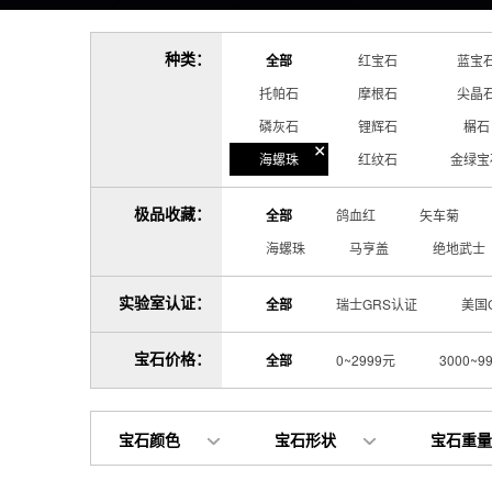
种类：
全部
红宝石
蓝宝
托帕石
摩根石
尖晶
磷灰石
锂辉石
榍石
海螺珠
红纹石
金绿宝
极品收藏：
全部
鸽血红
矢车菊
海螺珠
马亨盖
绝地武士
实验室认证：
全部
瑞士GRS认证
美国
宝石价格：
全部
0~2999元
3000~9
宝石颜色
宝石形状
宝石重量