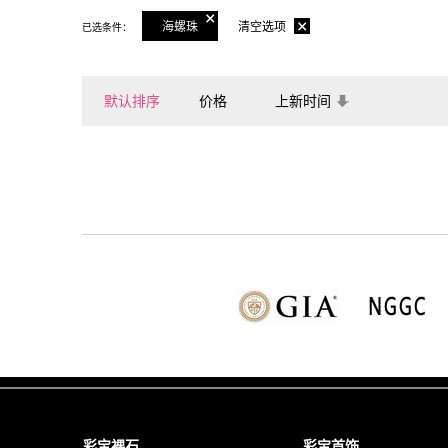
海螺珠
清空选项
已选条件：
默认排序
价格
上新时间
彩宝裸石
彩宝首饰