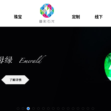
珠宝
定制
线下