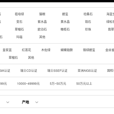
石
祖母绿
猫眼
碧玺
坦桑石
海蓝
石
变石
紫水晶
黄水晶
锆石
绿松
翠榴石
欧泊石
橄榄石
珍珠
翡翠
石
玛瑙
其他
皇家蓝
红莲花
木佐绿
蝴蝶翅膀
铬绿碧玺
金丝
翠榴石
其他
GIA认证
瑞士CD认证
瑞士SSEF认证
亚洲AIGS认证
国检
999元
10000~49999元
5万~50万元
50万元以上
产地